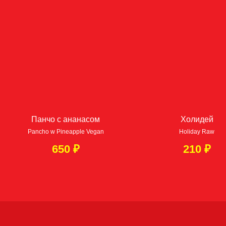
в пределах МКАД от 8000 ₽
→
Минимальная сумма заказа 1500 ₽
→
Бесплатно по Москва-Сити
→
По Москве в пределах МКАД – 800 ₽
→
За МКАД до 5км — 1300 ₽
→
За МКАД 5—10км — 1800 ₽
→
За МКАД 10—15км — 2300 ₽
Панчо с ананасом
Холидей
Pancho w Pineapple Vegan
Holiday Raw
ЗАКАЖИ НА САЙТЕ СЕЙЧАС!
650
₽
210
₽
ПОЗВОНИ
Если вам понравилась