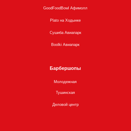
GoodFoodBowl Афимолл
Plato на Ходынке
Сушиба Авиапарк
Boolki Авиапарк
Барбершопы
Молодежная
Тушинская
Деловой центр