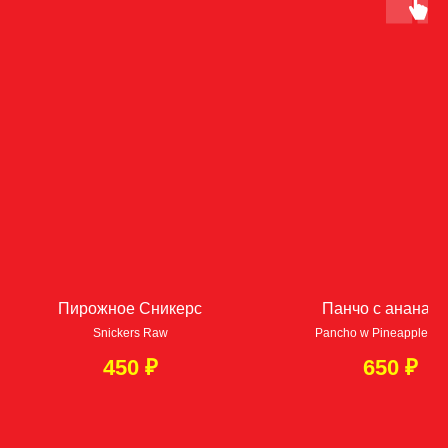
Бесплатная доставка
в пределах МКАД от 8000 ₽
→
Минимальная сумма заказа 1500 ₽
→
Бесплатно по Москва-Сити
→
По Москве в пределах МКАД – 800 ₽
→
За МКАД до 5км — 1300 ₽
→
За МКАД 5—10км — 1800 ₽
→
За МКАД 10—15км — 2300 ₽
ЗАКАЖИ НА САЙТЕ СЕЙЧАС!
Пирожное Сникерс
Панчо с ананас
Snickers Raw
Pancho w Pineapple Ve
ПОЗВОНИ
450
₽
650
₽