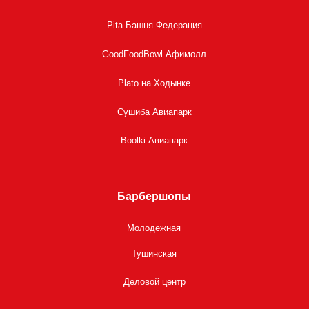
Pita Башня Федерация
GoodFoodBowl Афимолл
Plato на Ходынке
Сушиба Авиапарк
Boolki Авиапарк
Барбершопы
Молодежная
Тушинская
Деловой центр