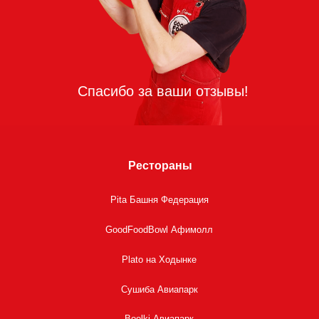
Рестораны
Pita Башня Федерация
GoodFoodBowl Афимолл
Plato на Ходынке
Сушиба Авиапарк
Boolki Авиапарк