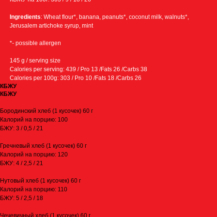
Ingredients
: Wheat flour*, banana, peanuts*, coconut milk, walnuts*,
Jerusalem artichoke syrup, mint
*- possible allergen
145 g / serving size
Calories per serving: 439 / Pro 13 /Fats 26 /Carbs 38
Calories per 100g: 303 / Pro 10 /Fats 18 /Carbs 26
КБЖУ
КБЖУ
Бородинский хлеб (1 кусочек) 60 г
Калорий на порцию: 100
БЖУ: 3 / 0,5 / 21
Условия доставки:
Гречневый хлеб (1 кусочек) 60 г
Калорий на порцию: 120
Бесплатная доставка
БЖУ: 4 / 2,5 / 21
в пределах МКАД от 8000 ₽
Нутовый хлеб (1 кусочек) 60 г
Калорий на порцию: 110
→
Минимальная сумма заказа 1500 ₽
БЖУ: 5 / 2,5 / 18
→
Бесплатно по Москва-Сити
→
По Москве в пределах МКАД – 800 ₽
Чечевичный хлеб (1 кусочек) 60 г