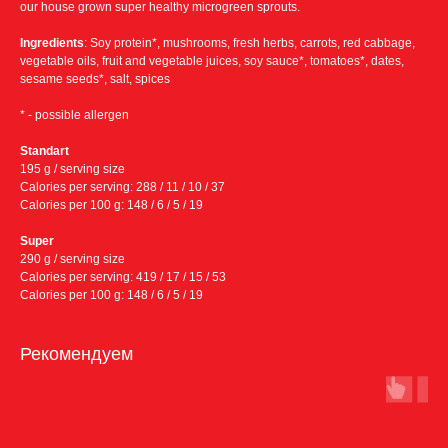
our house grown super healthy microgreen sprouts.
Ingredients
: Soy protein*, mushrooms, fresh herbs, carrots, red cabbage,
vegetable oils, fruit and vegetable juices, soy sauce*, tomatoes*, dates,
sesame seeds*, salt, spices
* - possible allergen
Standart
195 g / serving size
Calories per serving: 288 / 11 / 10 / 37
Calories per 100 g: 148 / 6 / 5 / 19
Super
Условия доставки:
290 g / serving size
Calories per serving: 419 / 17 / 15 / 53
Calories per 100 g: 148 / 6 / 5 / 19
Бесплатная доставка
в пределах МКАД от 8000 ₽
Рекомендуем
→
Минимальная сумма заказа 1500 ₽
→
Бесплатно по Москва-Сити
→
По Москве в пределах МКАД – 800 ₽
→
За МКАД до 5км — 1300 ₽
→
За МКАД 5—10км — 1800 ₽