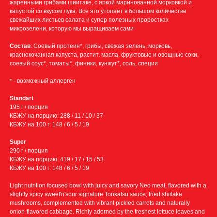
жаренными грибами шиитаке, с яркой маринованной морковкой и
капустой со вкусом лука. Все это утопает в большом количестве
свежайших листьев салата и супер полезных проростках
микрозелени, которую мы выращиваем сами
Состав
: Соевый протеин*, грибы, свежая зелень, морковь,
краснокочанная капуста, растит. масла, фруктовые и овощные соки,
соевый соус*, томаты*, финики, кунжут*, соль, специи
* - возможный аллерген
Standart
195 г / порция
КБЖУ на порцию: 288 / 11 / 10 / 37
КБЖУ на 100 г: 148 / 6 / 5 / 19
Super
290 г / порция
КБЖУ на порцию: 419 / 17 / 15 / 53
КБЖУ на 100 г: 148 / 6 / 5 / 19
Light nutrition focused bowl with juicy and savory Neo meat, flavored with a
slightly spicy sweet'n'sour signature Tonkatsu sauce, fried shiitake
mushrooms, complemented with vibrant pickled carrots and naturally
onion-flavored cabbage. Richly adorned by the freshest lettuce leaves and