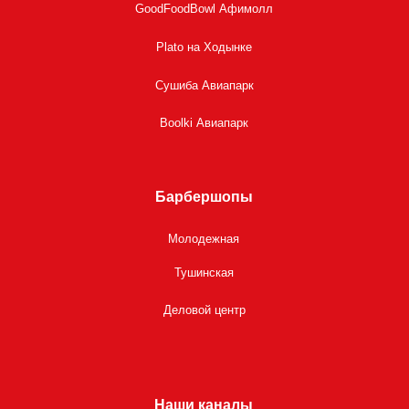
GoodFoodBowl Афимолл
Plato на Ходынке
Сушиба Авиапарк
Boolki Авиапарк
Барбершопы
Молодежная
Тушинская
Деловой центр
Наши каналы