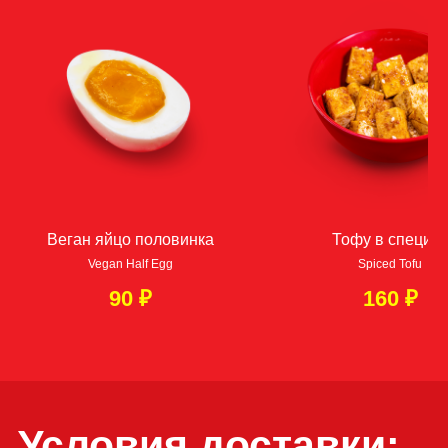
→
За МКАД 10—15км — 2300 ₽
ЗАКАЖИ НА САЙТЕ СЕЙЧАС!
ПОЗВОНИ
Веган яйцо половинка
Тофу в специя
Vegan Half Egg
Spiced Tofu
Если вам понравилась
90
₽
160
₽
наша кухня, оставьте,
пожалуйста,
отзыв: