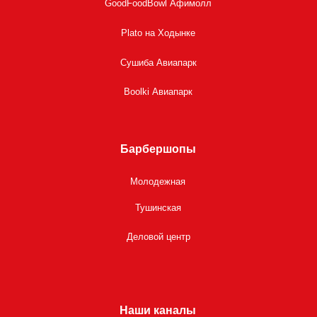
GoodFoodBowl Афимолл
Plato на Ходынке
Сушиба Авиапарк
Boolki Авиапарк
Барбершопы
Молодежная
Тушинская
Деловой центр
Наши каналы