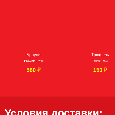
в пределах МКАД от 8000 ₽
→
Минимальная сумма заказа 1500 ₽
→
Бесплатно по Москва-Сити
→
По Москве в пределах МКАД – 800 ₽
→
За МКАД до 5км — 1300 ₽
→
За МКАД 5—10км — 1800 ₽
→
За МКАД 10—15км — 2300 ₽
Брауни
Трюфель
Brownie Raw
Truffle Raw
ЗАКАЖИ НА САЙТЕ СЕЙЧАС!
580
₽
150
₽
ПОЗВОНИ
Если вам понравилась
наша кухня, оставьте,