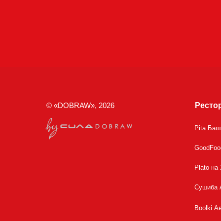
© «DOBRAW», 2026
Ресто
Pita Ба
GoodFoo
Plato на
Сушиба 
Boolki А