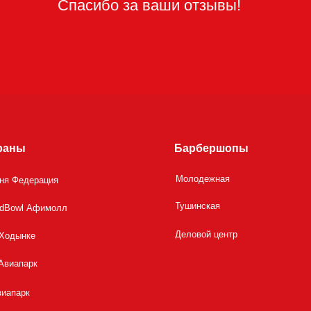
раны
Барбершопы
Молодежная
шня Федерация
Тушинская
dBowl Афимолл
Деловой центр
 Ходынке
Авиапарк
виапарк