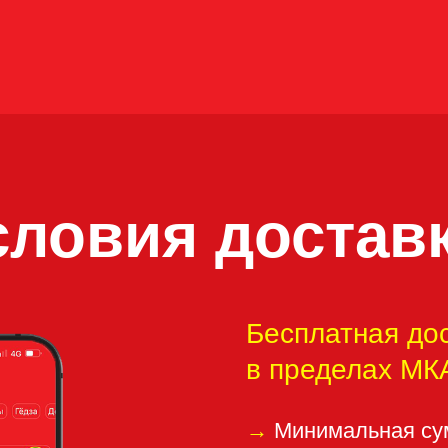
овия доставки:
Бесплатная доставка
в пределах МКАД от 80
→
Минимальная сумма заказа
→
Бесплатно по Москва-Сити
→
По Москве в пределах МКА
→
За МКАД до 5км — 1300 ₽
→
За МКАД 5—10км — 1800 
→
За МКАД 10—15км — 2300