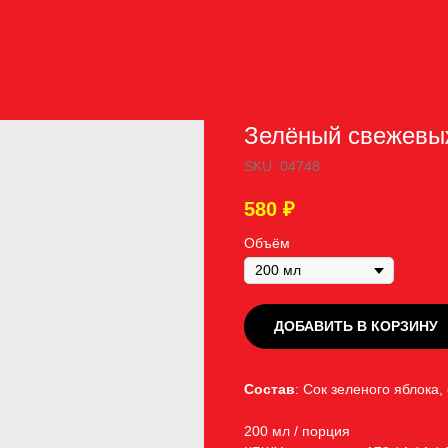
Зелёный свежевы
SKU:
04748
580
₽
Объём
ДОБАВИТЬ В КОРЗИНУ
Состав
: Сок зеленого яблока,
200 мл / порция