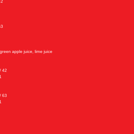
42
63
reen apple juice, lime juice
/ 42
1
/ 63
1