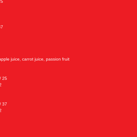
25
37
pple juice, carrot juice, passion fruit
/ 25
2
/ 37
2