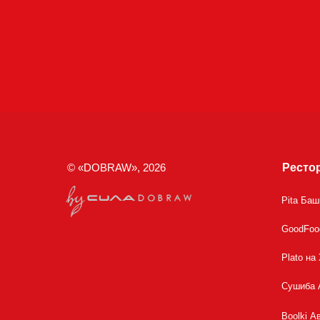
© «DOBRAW», 2026
Ресто
Pita Ба
GoodFoo
Plato на
Сушиба 
Boolki А