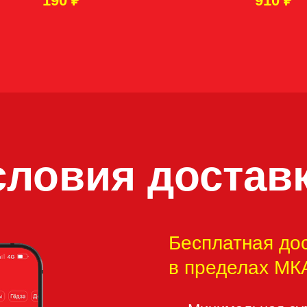
190
₽
910
₽
овия доставки:
Бесплатная доставка
в пределах МКАД от 80
→
Минимальная сумма заказа
→
Бесплатно по Москва-Сити
→
По Москве в пределах МКА
→
За МКАД до 5км — 1300 ₽
→
За МКАД 5—10км — 1800 
→
За МКАД 10—15км — 2300