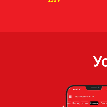
130
₽
Усл