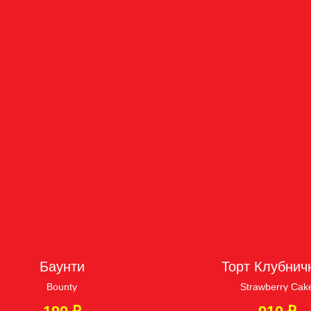
Баунти
Торт Клубнич
Bounty
Strawberry Cak