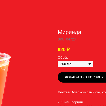
Миринда
SKU:
04723
620
₽
Объём
ДОБАВИТЬ В КОРЗИНУ
Состав
: Апельсиновый сок, с
200 мл / порция