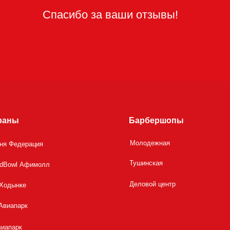
раны
Барбершопы
Молодежная
шня Федерация
Тушинская
dBowl Афимолл
Деловой центр
 Ходынке
Авиапарк
виапарк