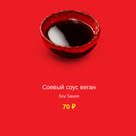
Соевый соус веган
Soy Sauce
70
₽
Усл