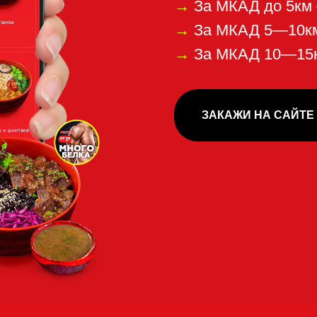
понравилась наша к
е, пожалуйста,
отзы