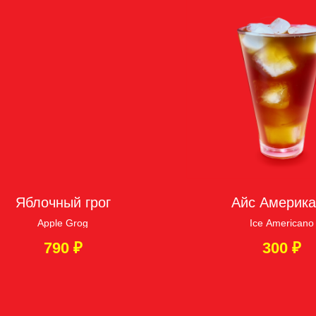
Яблочный грог
Айс Америк
Apple Grog
Ice Americano
790
₽
300
₽
овия доставки: