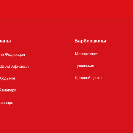
раны
Барбершопы
Молодежная
шня Федерация
Тушинская
dBowl Афимолл
Деловой центр
 Ходынке
Авиапарк
виапарк