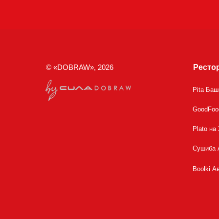
© «DOBRAW», 2026
Ресто
Pita Ба
GoodFoo
Plato на
Сушиба 
Boolki А