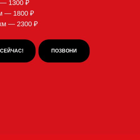
ухня,
в: