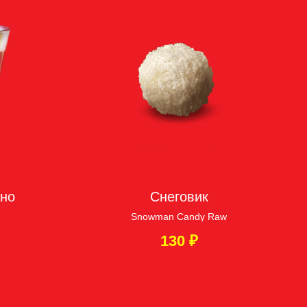
ано
Снеговик
Snowman Candy Raw
130
₽