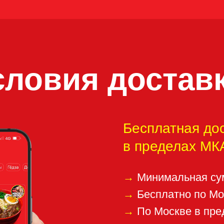
Бесплатная доставка
в пределах МКАД от 80
→
Минимальная сумма заказа
→
Бесплатно по Москва-Сити
→
По Москве в пределах МКА
→
За МКАД до 5км — 1300 ₽
→
За МКАД 5—10км — 1800 
→
За МКАД 10—15км — 2300
ЗАКАЖИ НА САЙТЕ СЕЙЧАС!