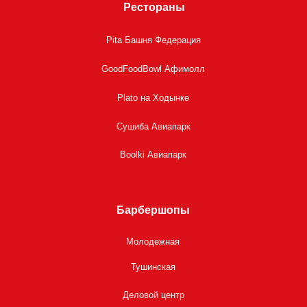
Рестораны
Pita Башня Федерация
GoodFoodBowl Афимолл
Plato на Ходынке
Сушиба Авиапарк
Boolki Авиапарк
Барбершопы
Молодежная
Тушинская
Деловой центр