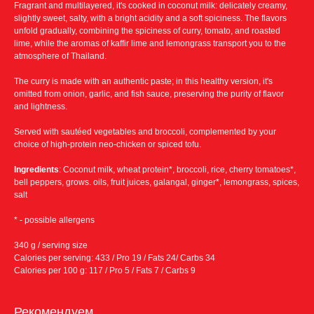
Fragrant and multilayered, it's cooked in coconut milk: delicately creamy,
slightly sweet, salty, with a bright acidity and a soft spiciness. The flavors
unfold gradually, combining the spiciness of curry, tomato, and roasted
lime, while the aromas of kaffir lime and lemongrass transport you to the
atmosphere of Thailand.
The curry is made with an authentic paste; in this healthy version, it's
omitted from onion, garlic, and fish sauce, preserving the purity of flavor
and lightness.
Served with sautéed vegetables and broccoli, complemented by your
choice of high-protein neo-chicken or spiced tofu.
Ingredients
: Coconut milk, wheat protein*, broccoli, rice, cherry tomatoes*,
bell peppers, grows. oils, fruit juices, galangal, ginger*, lemongrass, spices,
salt
Условия доставки:
* - possible allergens
340 g / serving size
Бесплатная доставка
Calories per serving: 433 / Pro 19 / Fats 24/ Carbs 34
Calories per 100 g: 117 / Pro 5 / Fats 7 / Carbs 9
в пределах МКАД от 8000 ₽
→
Минимальная сумма заказа 1500 ₽
Рекомендуем
→
Бесплатно по Москва-Сити