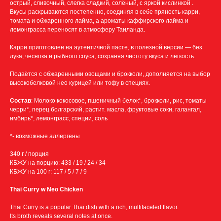
острый, сливочный, слегка сладкий, солёный, с яркой кислинкой .
Вкусы раскрываются постепенно, соединяя в себе пряность карри,
томата и обжаренного лайма, а ароматы каффирского лайма и
лемонграсса переносят в атмосферу Таиланда.
Карри приготовлен на аутентичной пасте, в полезной версии — без
лука, чеснока и рыбного соуса, сохраняя чистоту вкуса и лёгкость.
Подаётся с обжаренными овощами и брокколи, дополняется на выбор
высокобелковой нео курицей или тофу в специях.
Состав
: Молоко кокосовое, пшеничный белок*, брокколи, рис, томаты
черри*, перец болгарский, растит. масла, фруктовые соки, галангал,
имбирь*, лемонграсс, специи, соль
*- возможные аллергены
340 г / порция
КБЖУ на порцию: 433 / 19 / 24 / 34
КБЖУ на 100 г: 117 / 5 / 7 / 9
Thai Curry w Neo Chicken
Thai Сurry is a popular Thai dish with a rich, multifaceted flavor.
Its broth reveals several notes at once.