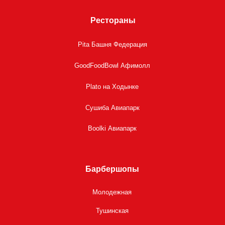
Рестораны
Pita Башня Федерация
GoodFoodBowl Афимолл
Plato на Ходынке
Сушиба Авиапарк
Boolki Авиапарк
Барбершопы
Молодежная
Тушинская