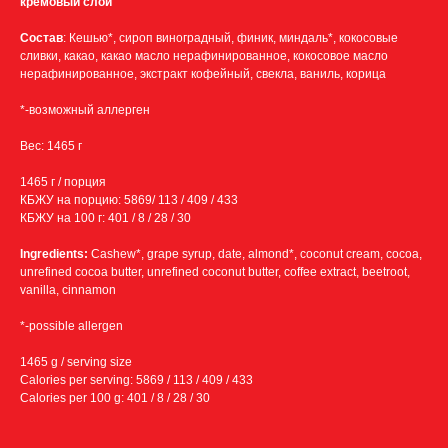
кремовый слой
Состав
: Кешью*, сироп виноградный, финик, миндаль*, кокосовые
сливки, какао, какао масло нерафинированное, кокосовое масло
нерафинированное, экстракт кофейный, свекла, ваниль, корица
*-возможный аллерген
Вес: 1465 г
1465 г / порция
КБЖУ на порцию: 5869/ 113 / 409 / 433
КБЖУ на 100 г: 401 / 8 / 28 / 30
Ingredients:
Cashew*, grape syrup, date, almond*, coconut cream, cocoa,
unrefined cocoa butter, unrefined coconut butter, coffee extract, beetroot,
vanilla, cinnamon
*-possible allergen
1465 g / serving size
Calories per serving: 5869 / 113 / 409 / 433
Calories per 100 g: 401 / 8 / 28 / 30