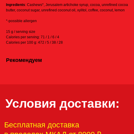
Ingredients
: Cashews*, Jerusalem artichoke syrup, cocoa, unrefined cocoa
butter, coconut sugar, unrefined coconut oil, xylitol, coffee, coconut, lemon
Бесплатная доставка
в пределах МКАД от 8000 ₽
*-possible allergen
→
Минимальная сумма заказа 1500 ₽
15 g / serving size
→
Бесплатно по Москва-Сити
Calories per serving: 71 / 1 / 6 / 4
→
По Москве в пределах МКАД – 800 ₽
Calories per 100 g: 472 / 5 / 38 / 28
→
За МКАД до 5км — 1300 ₽
→
За МКАД 5—10км — 1800 ₽
→
За МКАД 10—15км — 2300 ₽
Рекомендуем
ЗАКАЖИ НА САЙТЕ СЕЙЧАС!
ПОЗВОНИ