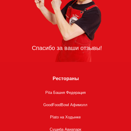
Рестораны
Pita Башня Федерация
GoodFoodBowl Афимолл
Plato на Ходынке
Сушиба Авиапарк