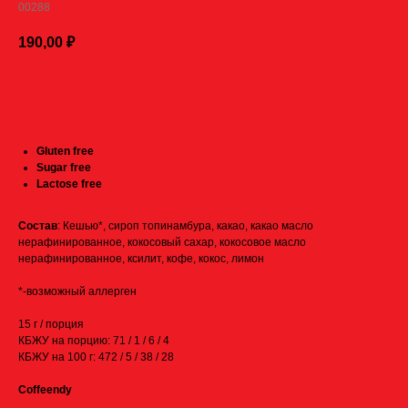
00288
190,00
₽
ДОБАВИТЬ В КОРЗИНУ
Gluten free
Sugar free
Lactose free
Состав
: Кешью*, сироп топинамбура, какао, какао масло
нерафинированное, кокосовый сахар, кокосовое масло
нерафинированное, ксилит, кофе, кокос, лимон
*-возможный аллерген
15 г / порция
КБЖУ на порцию: 71 / 1 / 6 / 4
КБЖУ на 100 г: 472 / 5 / 38 / 28
Coffeendy
Условия доставки: